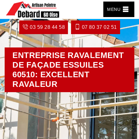
MENU
03 59 28 44 58
07 80 37 02 51
ENTREPRISE RAVALEMENT
DE FAÇADE ESSUILES
60510: EXCELLENT
RAVALEUR