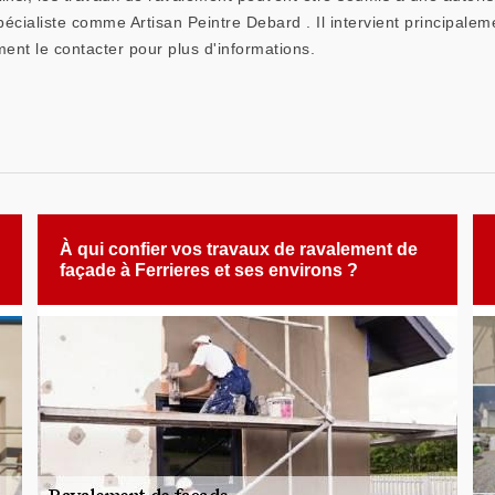
spécialiste comme Artisan Peintre Debard . Il intervient principalem
nt le contacter pour plus d'informations.
À qui confier vos travaux de ravalement de
façade à Ferrieres et ses environs ?