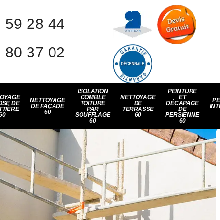
 59 28 44
8
 80 37 02
1
ISOLATION
PEINTURE
TOYAGE
COMBLE
NETTOYAGE
ET
NETTOYAGE
PE
OSE DE
TOITURE
DE
DÉCAPAGE
DE FAÇADE
INT
TTIÈRE
PAR
TERRASSE
DE
60
60
SOUFFLAGE
60
PERSIENNE
60
60