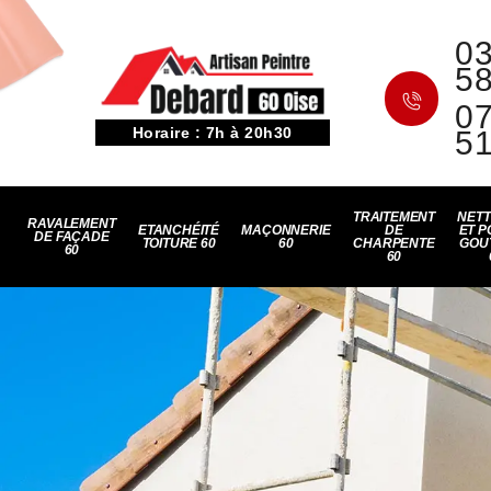
03
5
07
Horaire : 7h à 20h30
5
TRAITEMENT
NET
RAVALEMENT
ETANCHÉITÉ
MAÇONNERIE
DE
ET P
DE FAÇADE
TOITURE 60
60
CHARPENTE
GOU
60
60