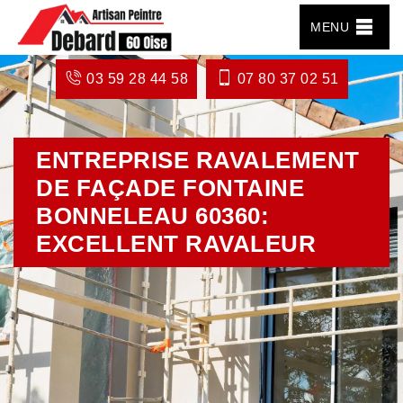
MENU
03 59 28 44 58
07 80 37 02 51
ENTREPRISE RAVALEMENT
DE FAÇADE FONTAINE
BONNELEAU 60360:
EXCELLENT RAVALEUR