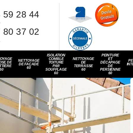
 59 28 44
8
 80 37 02
1
ISOLATION
PEINTURE
TOYAGE
COMBLE
NETTOYAGE
ET
NETTOYAGE
PE
OSE DE
TOITURE
DE
DÉCAPAGE
DE FAÇADE
INT
TTIÈRE
PAR
TERRASSE
DE
60
60
SOUFFLAGE
60
PERSIENNE
60
60