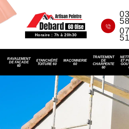
03
5
07
Horaire : 7h à 20h30
5
TRAITEMENT
NET
RAVALEMENT
ETANCHÉITÉ
MAÇONNERIE
DE
ET P
DE FAÇADE
TOITURE 60
60
CHARPENTE
GOU
60
60