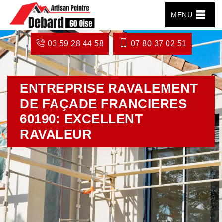
MENU
03 59 28 44 58
07 80 37 02 51
ENTREPRISE RAVALEMENT
DE FAÇADE FRANCIERES
60190: EXCELLENT
RAVALEUR