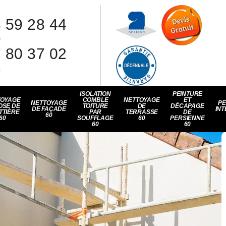
 59 28 44
8
 80 37 02
1
ISOLATION
PEINTURE
TOYAGE
COMBLE
NETTOYAGE
ET
NETTOYAGE
PE
OSE DE
TOITURE
DE
DÉCAPAGE
DE FAÇADE
INT
TTIÈRE
PAR
TERRASSE
DE
60
60
SOUFFLAGE
60
PERSIENNE
60
60