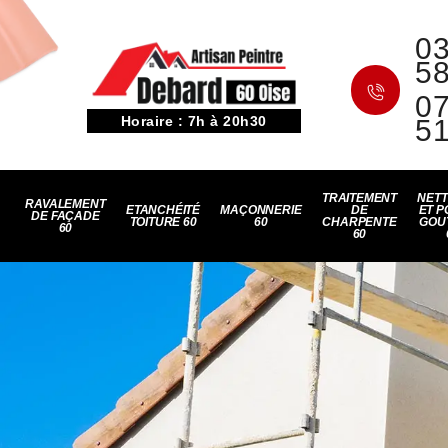
03
5
07
Horaire : 7h à 20h30
5
TRAITEMENT
NET
RAVALEMENT
ETANCHÉITÉ
MAÇONNERIE
DE
ET P
DE FAÇADE
TOITURE 60
60
CHARPENTE
GOU
60
60