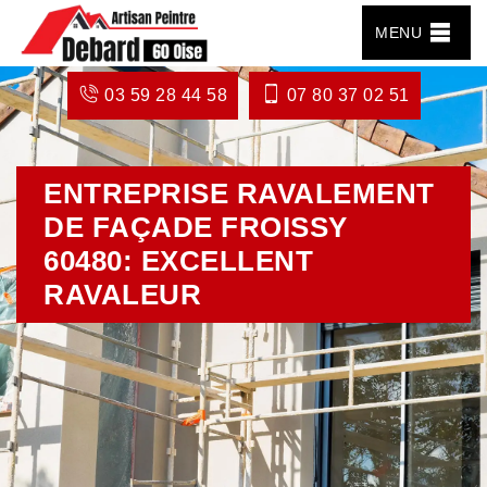
MENU
03 59 28 44 58
07 80 37 02 51
ENTREPRISE RAVALEMENT
DE FAÇADE FROISSY
60480: EXCELLENT
RAVALEUR