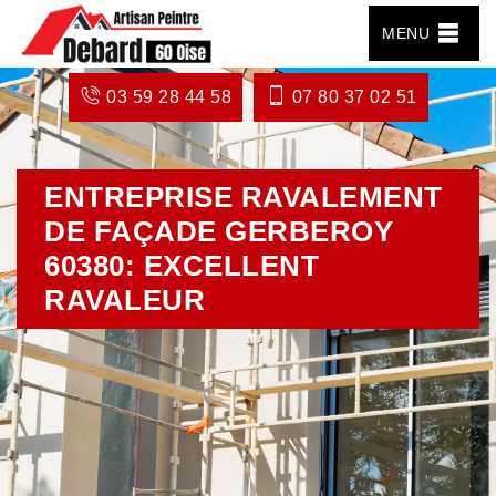
MENU
03 59 28 44 58
07 80 37 02 51
ENTREPRISE RAVALEMENT
DE FAÇADE GERBEROY
60380: EXCELLENT
RAVALEUR