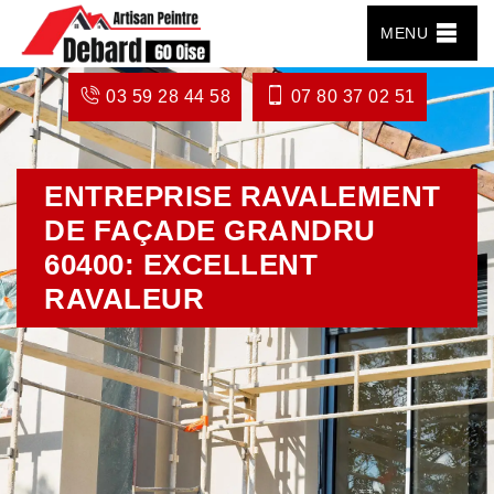
MENU
03 59 28 44 58
07 80 37 02 51
ENTREPRISE RAVALEMENT
DE FAÇADE GRANDRU
60400: EXCELLENT
RAVALEUR