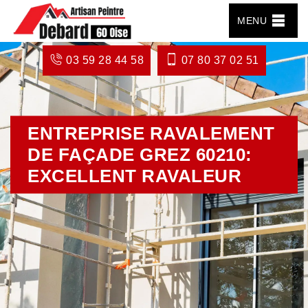
MENU
03 59 28 44 58
07 80 37 02 51
ENTREPRISE RAVALEMENT
DE FAÇADE GREZ 60210:
EXCELLENT RAVALEUR