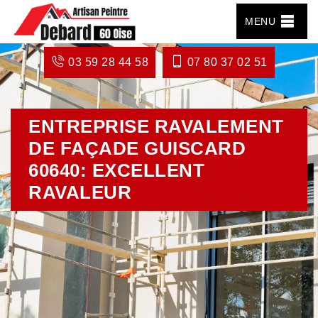
MENU
03 59 28 44 58
07 80 37 02 51
ENTREPRISE RAVALEMENT
DE FAÇADE GUISCARD
60640: EXCELLENT
RAVALEUR