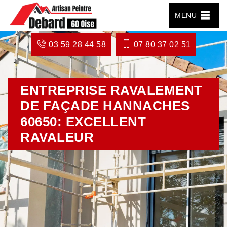
MENU
03 59 28 44 58
07 80 37 02 51
ENTREPRISE RAVALEMENT
DE FAÇADE HANNACHES
60650: EXCELLENT
RAVALEUR