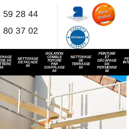
 59 28 44
8
 80 37 02
1
ISOLATION
PEINTURE
TOYAGE
COMBLE
NETTOYAGE
ET
NETTOYAGE
PE
OSE DE
TOITURE
DE
DÉCAPAGE
DE FAÇADE
INT
TTIÈRE
PAR
TERRASSE
DE
60
60
SOUFFLAGE
60
PERSIENNE
60
60