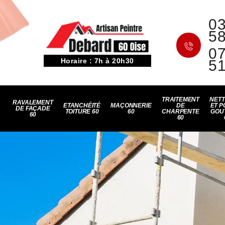
03
5
07
Horaire : 7h à 20h30
5
TRAITEMENT
NET
RAVALEMENT
ETANCHÉITÉ
MAÇONNERIE
DE
ET P
DE FAÇADE
TOITURE 60
60
CHARPENTE
GOU
60
60