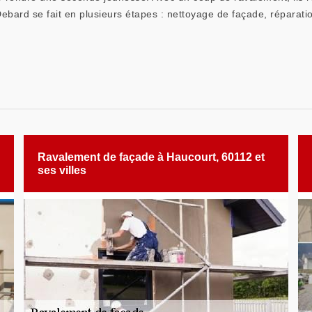
bard se fait en plusieurs étapes : nettoyage de façade, réparation,
Ravalement de façade à Haucourt, 60112 et
ses villes