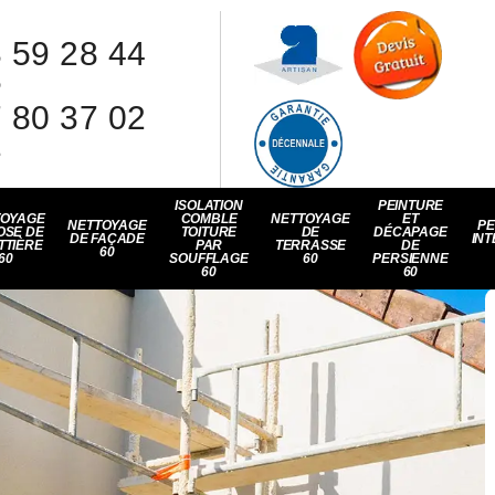
 59 28 44
8
 80 37 02
1
ISOLATION
PEINTURE
TOYAGE
COMBLE
NETTOYAGE
ET
NETTOYAGE
PE
OSE DE
TOITURE
DE
DÉCAPAGE
DE FAÇADE
INT
TTIÈRE
PAR
TERRASSE
DE
60
60
SOUFFLAGE
60
PERSIENNE
60
60