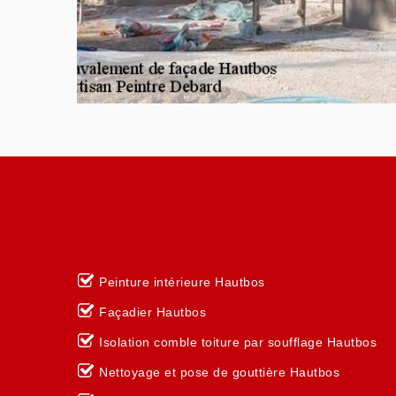
Peinture intérieure Hautbos
Façadier Hautbos
Isolation comble toiture par soufflage Hautbos
Nettoyage et pose de gouttière Hautbos