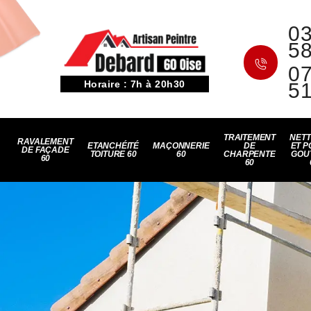
03
5
07
Horaire : 7h à 20h30
5
TRAITEMENT
NET
RAVALEMENT
ETANCHÉITÉ
MAÇONNERIE
DE
ET P
DE FAÇADE
TOITURE 60
60
CHARPENTE
GOU
60
60