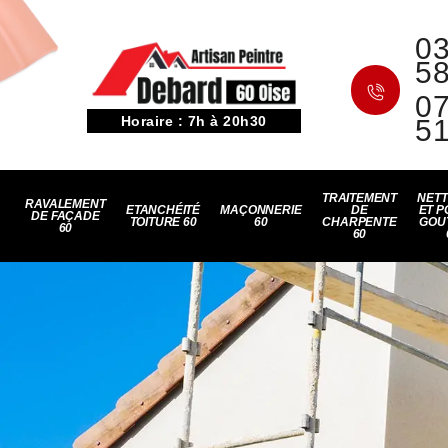
03
5
07
Horaire : 7h à 20h30
5
TRAITEMENT
NET
RAVALEMENT
ETANCHÉITÉ
MAÇONNERIE
DE
ET P
DE FAÇADE
TOITURE 60
60
CHARPENTE
GOU
60
60