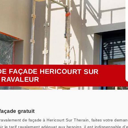
DE FAÇADE HERICOURT SUR
T RAVALEUR
façade gratuit
ravalement de façade à Hericourt Sur Therain, faites votre demand
ir le tarif ravalement adéquat aux besoins, il est indispensable d’e