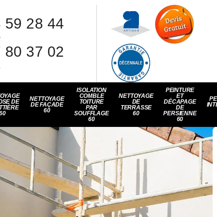
 59 28 44
8
 80 37 02
1
ISOLATION
PEINTURE
TOYAGE
COMBLE
NETTOYAGE
ET
NETTOYAGE
PE
OSE DE
TOITURE
DE
DÉCAPAGE
DE FAÇADE
INT
TTIÈRE
PAR
TERRASSE
DE
60
60
SOUFFLAGE
60
PERSIENNE
60
60