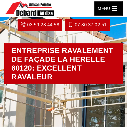
MENU
03 59 28 44 58
07 80 37 02 51
ENTREPRISE RAVALEMENT
DE FAÇADE LA HERELLE
60120: EXCELLENT
RAVALEUR