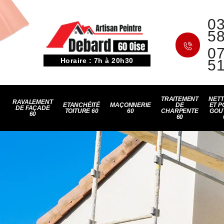
03
5
07
Horaire : 7h à 20h30
5
TRAITEMENT
NET
RAVALEMENT
ETANCHÉITÉ
MAÇONNERIE
DE
ET P
DE FAÇADE
TOITURE 60
60
CHARPENTE
GOU
60
60