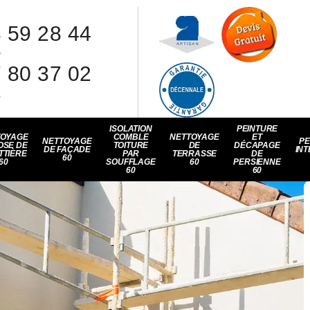
 59 28 44
8
 80 37 02
1
ISOLATION
PEINTURE
TOYAGE
COMBLE
NETTOYAGE
ET
NETTOYAGE
PE
OSE DE
TOITURE
DE
DÉCAPAGE
DE FAÇADE
INT
TTIÈRE
PAR
TERRASSE
DE
60
60
SOUFFLAGE
60
PERSIENNE
60
60