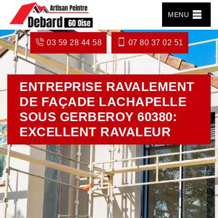
MENU
03 59 28 44 58
07 80 37 02 51
ENTREPRISE RAVALEMENT
DE FAÇADE LACHAPELLE
SOUS GERBEROY 60380:
EXCELLENT RAVALEUR