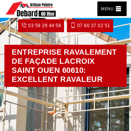
MENU
03 59 28 44 58
07 80 37 02 51
ENTREPRISE RAVALEMENT
DE FAÇADE LACROIX
SAINT OUEN 60610:
EXCELLENT RAVALEUR