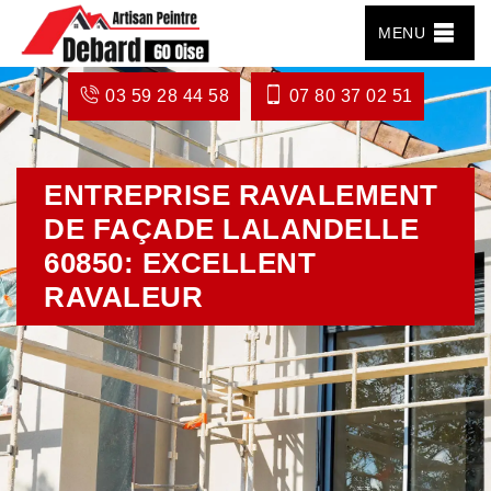
MENU
03 59 28 44 58
07 80 37 02 51
ENTREPRISE RAVALEMENT
DE FAÇADE LALANDELLE
60850: EXCELLENT
RAVALEUR