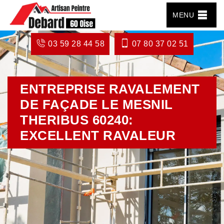
MENU
03 59 28 44 58
07 80 37 02 51
ENTREPRISE RAVALEMENT
DE FAÇADE LE MESNIL
THERIBUS 60240:
EXCELLENT RAVALEUR