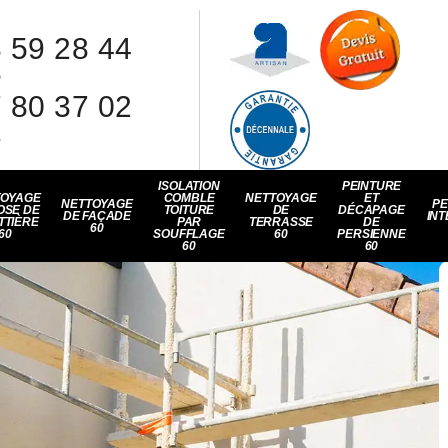
 59 28 44
8
 80 37 02
1
ISOLATION
PEINTURE
TOYAGE
COMBLE
NETTOYAGE
ET
NETTOYAGE
PE
OSE DE
TOITURE
DE
DÉCAPAGE
DE FAÇADE
INT
TTIÈRE
PAR
TERRASSE
DE
60
60
SOUFFLAGE
60
PERSIENNE
60
60