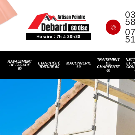
03
5
07
Horaire : 7h à 20h30
5
TRAITEMENT
NET
RAVALEMENT
ETANCHÉITÉ
MAÇONNERIE
DE
ET P
DE FAÇADE
TOITURE 60
60
CHARPENTE
GOU
60
60