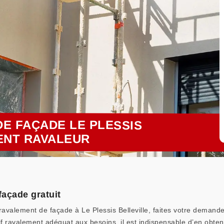
E FAÇADE LE PLESSIS
LENT RAVALEUR
façade gratuit
ravalement de façade à Le Plessis Belleville, faites votre demande
rif ravalement adéquat aux besoins, il est indispensable d’en obteni