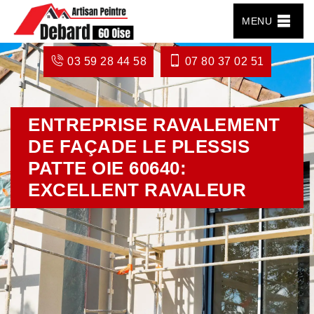
MENU
03 59 28 44 58
07 80 37 02 51
ENTREPRISE RAVALEMENT
DE FAÇADE LE PLESSIS
PATTE OIE 60640:
EXCELLENT RAVALEUR