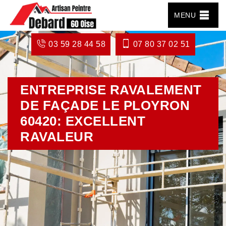
MENU
03 59 28 44 58
07 80 37 02 51
ENTREPRISE RAVALEMENT
DE FAÇADE LE PLOYRON
60420: EXCELLENT
RAVALEUR