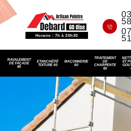
03
5
07
Horaire : 7h à 20h30
5
TRAITEMENT
NET
RAVALEMENT
ETANCHÉITÉ
MAÇONNERIE
DE
ET P
DE FAÇADE
TOITURE 60
60
CHARPENTE
GOU
60
60