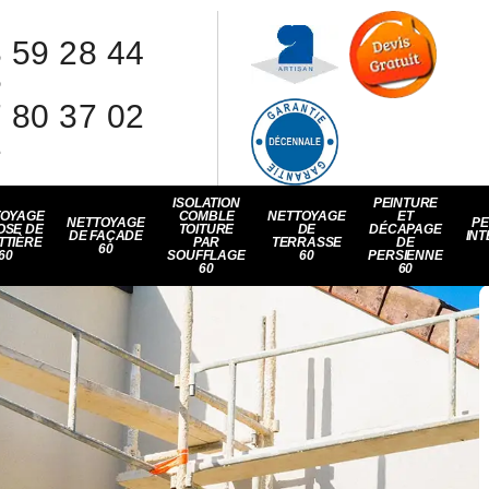
 59 28 44
8
 80 37 02
1
ISOLATION
PEINTURE
TOYAGE
COMBLE
NETTOYAGE
ET
NETTOYAGE
PE
OSE DE
TOITURE
DE
DÉCAPAGE
DE FAÇADE
INT
TTIÈRE
PAR
TERRASSE
DE
60
60
SOUFFLAGE
60
PERSIENNE
60
60