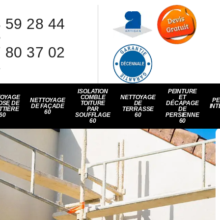
 59 28 44
8
 80 37 02
1
ISOLATION
PEINTURE
TOYAGE
COMBLE
NETTOYAGE
ET
NETTOYAGE
PE
OSE DE
TOITURE
DE
DÉCAPAGE
DE FAÇADE
INT
TTIÈRE
PAR
TERRASSE
DE
60
60
SOUFFLAGE
60
PERSIENNE
60
60