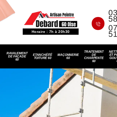
03
5
07
Horaire : 7h à 20h30
5
TRAITEMENT
NET
RAVALEMENT
ETANCHÉITÉ
MAÇONNERIE
DE
ET P
DE FAÇADE
TOITURE 60
60
CHARPENTE
GOU
60
60