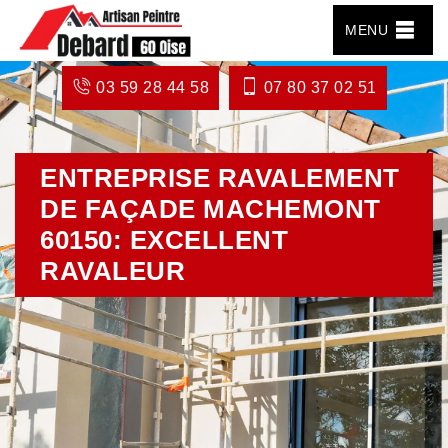
MENU
03 59 28 44 58
07 80 37 02 51
ENTREPRISE RAVALEMENT
DE FAÇADE MACHEMONT
60150: EXCELLENT
RAVALEUR