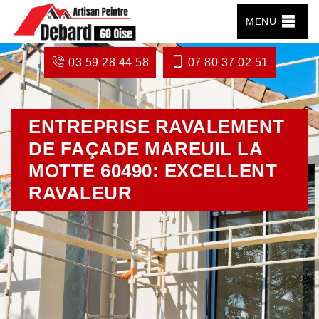
MENU
03 59 28 44 58
07 80 37 02 51
ENTREPRISE RAVALEMENT
DE FAÇADE MAREUIL LA
MOTTE 60490: EXCELLENT
RAVALEUR