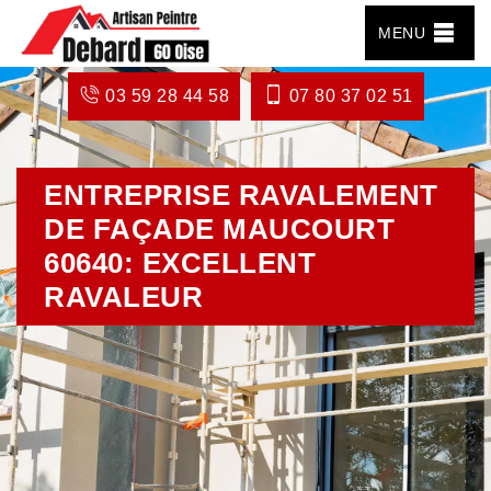
MENU
03 59 28 44 58
07 80 37 02 51
ENTREPRISE RAVALEMENT
DE FAÇADE MAUCOURT
60640: EXCELLENT
RAVALEUR