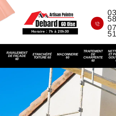
03
5
07
Horaire : 7h à 20h30
5
TRAITEMENT
NET
RAVALEMENT
ETANCHÉITÉ
MAÇONNERIE
DE
ET P
DE FAÇADE
TOITURE 60
60
CHARPENTE
GOU
60
60