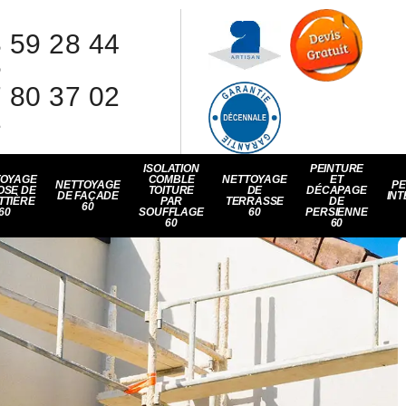
 59 28 44
8
 80 37 02
1
ISOLATION
PEINTURE
TOYAGE
COMBLE
NETTOYAGE
ET
NETTOYAGE
PE
OSE DE
TOITURE
DE
DÉCAPAGE
DE FAÇADE
INT
TTIÈRE
PAR
TERRASSE
DE
60
60
SOUFFLAGE
60
PERSIENNE
60
60