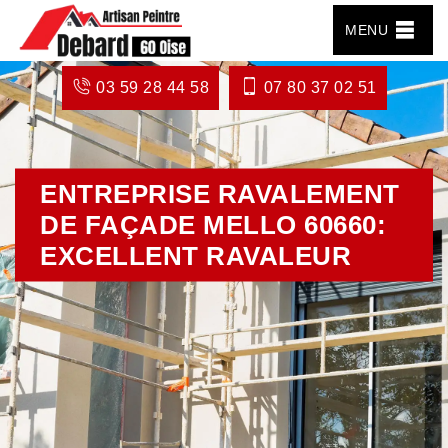
MENU
03 59 28 44 58
07 80 37 02 51
ENTREPRISE RAVALEMENT
DE FAÇADE MELLO 60660:
EXCELLENT RAVALEUR