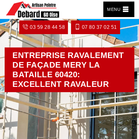
MENU
03 59 28 44 58
07 80 37 02 51
ENTREPRISE RAVALEMENT
DE FAÇADE MERY LA
BATAILLE 60420:
EXCELLENT RAVALEUR