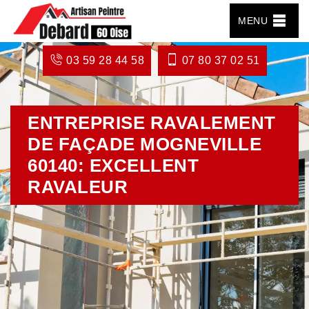
MENU
03 59 28 44 58
07 80 37 02 51
ENTREPRISE RAVALEMENT
DE FAÇADE MOGNEVILLE
60140: EXCELLENT
RAVALEUR