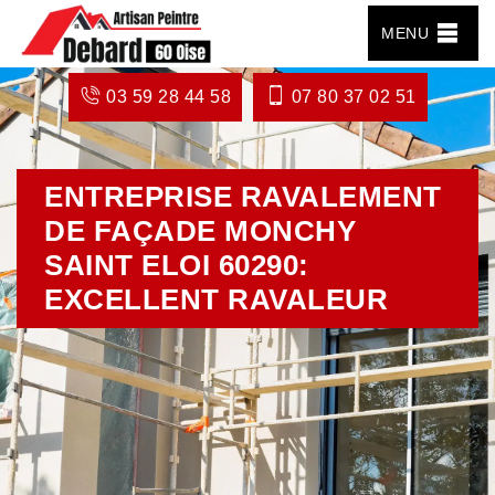
MENU
03 59 28 44 58
07 80 37 02 51
ENTREPRISE RAVALEMENT
DE FAÇADE MONCHY
SAINT ELOI 60290:
EXCELLENT RAVALEUR