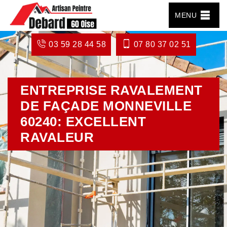
MENU
03 59 28 44 58
07 80 37 02 51
ENTREPRISE RAVALEMENT
DE FAÇADE MONNEVILLE
60240: EXCELLENT
RAVALEUR