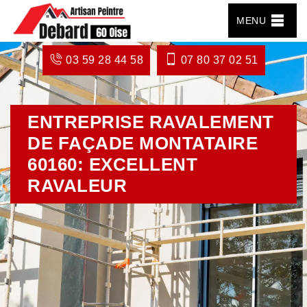
MENU
03 59 28 44 58
07 80 37 02 51
ENTREPRISE RAVALEMENT
DE FAÇADE MONTATAIRE
60160: EXCELLENT
RAVALEUR