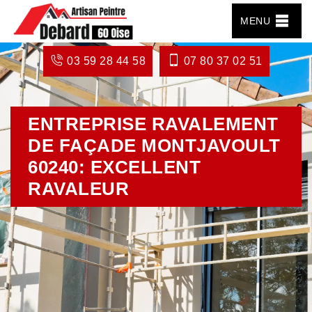
MENU
03 59 28 44 58
07 80 37 02 51
ENTREPRISE RAVALEMENT
DE FAÇADE MONTJAVOULT
60240: EXCELLENT
RAVALEUR