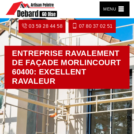
MENU
03 59 28 44 58
07 80 37 02 51
ENTREPRISE RAVALEMENT
DE FAÇADE MORLINCOURT
60400: EXCELLENT
RAVALEUR