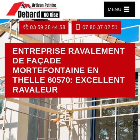
MENU
03 59 28 44 58
07 80 37 02 51
ENTREPRISE RAVALEMENT
DE FAÇADE
MORTEFONTAINE EN
THELLE 60570: EXCELLENT
RAVALEUR