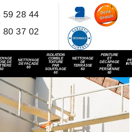
 59 28 44
8
 80 37 02
1
ISOLATION
PEINTURE
TOYAGE
COMBLE
NETTOYAGE
ET
NETTOYAGE
PE
OSE DE
TOITURE
DE
DÉCAPAGE
DE FAÇADE
INT
TTIÈRE
PAR
TERRASSE
DE
60
60
SOUFFLAGE
60
PERSIENNE
60
60