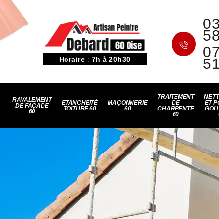
03
5
07
Horaire : 7h à 20h30
5
TRAITEMENT
NET
RAVALEMENT
ETANCHÉITÉ
MAÇONNERIE
DE
ET P
DE FAÇADE
TOITURE 60
60
CHARPENTE
GOU
60
60