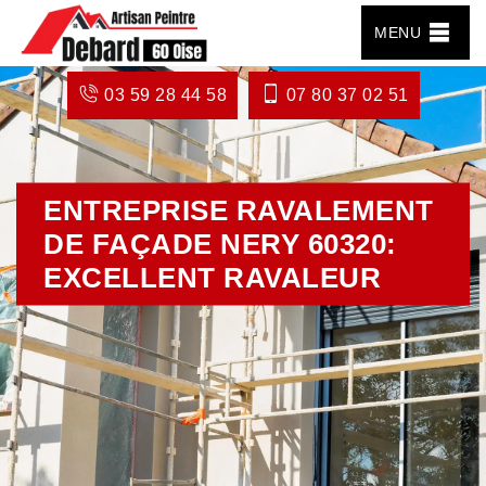
MENU
03 59 28 44 58
07 80 37 02 51
ENTREPRISE RAVALEMENT
DE FAÇADE NERY 60320:
EXCELLENT RAVALEUR