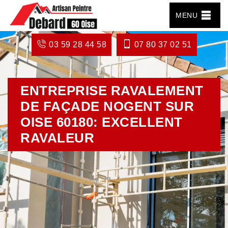
MENU
03 59 28 44 58
07 80 37 02 51
ENTREPRISE RAVALEMENT
DE FAÇADE NOGENT SUR
OISE 60180: EXCELLENT
RAVALEUR