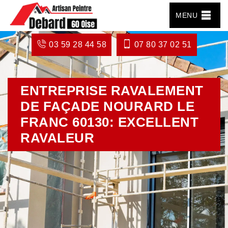
MENU
03 59 28 44 58
07 80 37 02 51
ENTREPRISE RAVALEMENT
DE FAÇADE NOURARD LE
FRANC 60130: EXCELLENT
RAVALEUR