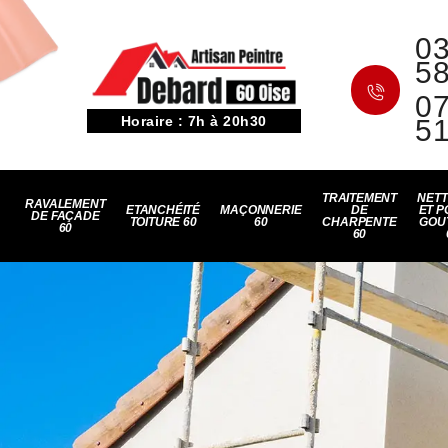
03
5
07
Horaire : 7h à 20h30
5
TRAITEMENT
NET
RAVALEMENT
ETANCHÉITÉ
MAÇONNERIE
DE
ET P
DE FAÇADE
TOITURE 60
60
CHARPENTE
GOU
60
60