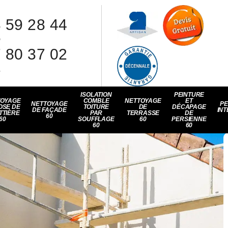
 59 28 44
8
 80 37 02
1
ISOLATION
PEINTURE
TOYAGE
COMBLE
NETTOYAGE
ET
NETTOYAGE
PE
OSE DE
TOITURE
DE
DÉCAPAGE
DE FAÇADE
INT
TTIÈRE
PAR
TERRASSE
DE
60
60
SOUFFLAGE
60
PERSIENNE
60
60