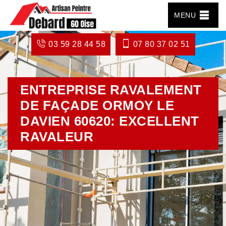
MENU
03 59 28 44 58
07 80 37 02 51
ENTREPRISE RAVALEMENT
DE FAÇADE ORMOY LE
DAVIEN 60620: EXCELLENT
RAVALEUR