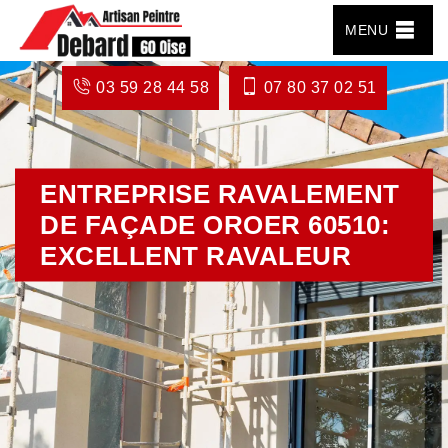
MENU
03 59 28 44 58
07 80 37 02 51
ENTREPRISE RAVALEMENT
DE FAÇADE OROER 60510:
EXCELLENT RAVALEUR