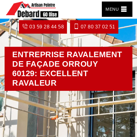
MENU
03 59 28 44 58
07 80 37 02 51
ENTREPRISE RAVALEMENT
DE FAÇADE ORROUY
60129: EXCELLENT
RAVALEUR