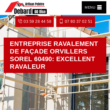
MENU
03 59 28 44 58
07 80 37 02 51
ENTREPRISE RAVALEMENT
DE FAÇADE ORVILLERS
SOREL 60490: EXCELLENT
RAVALEUR