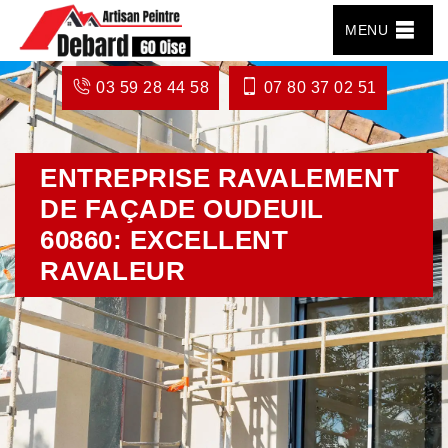
MENU
03 59 28 44 58
07 80 37 02 51
ENTREPRISE RAVALEMENT
DE FAÇADE OUDEUIL
60860: EXCELLENT
RAVALEUR