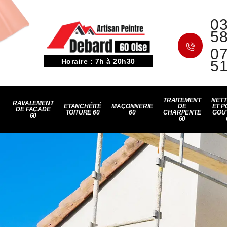
03
5
07
Horaire : 7h à 20h30
5
TRAITEMENT
NET
RAVALEMENT
ETANCHÉITÉ
MAÇONNERIE
DE
ET P
DE FAÇADE
TOITURE 60
60
CHARPENTE
GOU
60
60