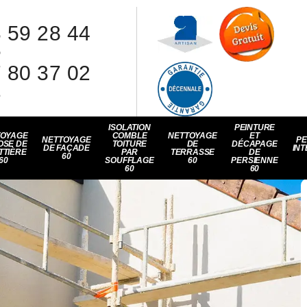
 59 28 44
8
 80 37 02
1
ISOLATION
PEINTURE
TOYAGE
COMBLE
NETTOYAGE
ET
NETTOYAGE
PE
OSE DE
TOITURE
DE
DÉCAPAGE
DE FAÇADE
INT
TTIÈRE
PAR
TERRASSE
DE
60
60
SOUFFLAGE
60
PERSIENNE
60
60